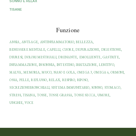
SONNO E RELAX
TISANE
Funzione
ANSIA
ANTI-AGE
ANTINFIAMMATORIO
BELLEZZA
BENESSERE MENTALE
CAPELLI
CUORE
DEPURAZIONE
DIGESTIONE
DIURESI
DOLORI MESTRUALI
DRENANTE
EMOLLIENTE
GASTRITE
INFIAMMAZIONE
INSONNIA
INTESTINO
IRRITAZIONE
LENITIVO
MALVA
MEMORIA
MUCO
NASO E GOLA
OMEGA 3
OMEGA 6
ORMONI
OSSA
PELLE
REFLUSSO
RELAX
RESPIRO
RIPOSO
SECREZIONI BRONCHIALI
SISTEMA IMMUNITARIO
SONNO
STOMACO
STRESS
TISANA
TOSSE
TOSSE GRASSA
TOSSE SECCA
UMORE
UNGHIE
VOCE