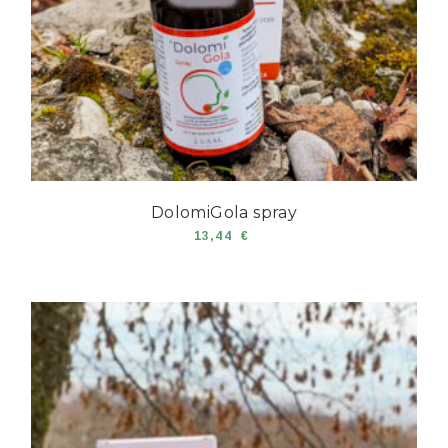
DolomiGola spray
13,44
€