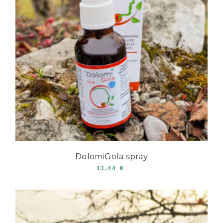
DolomiGola spray
13,44
€